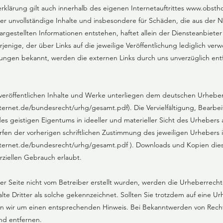
rklärung gilt auch innerhalb des eigenen Internetauftrittes
www.obstho
 oder unvollständige Inhalte und insbesondere für Schäden, die aus der
rgestellten Informationen entstehen, haftet allein der Diensteanbieter
jenige, der über Links auf die jeweilige Veröffentlichung lediglich verwe
ungen bekannt, werden die externen Links durch uns unverzüglich entf
 veröffentlichen Inhalte und Werke unterliegen dem deutschen Urhebe
nternet.de/bundesrecht/urhg/gesamt.pdf).
Die Vervielfältigung, Bearbe
es geistigen Eigentums in ideeller und materieller Sicht des Urheber
en der vorherigen schriftlichen Zustimmung des jeweiligen Urhebers 
ternet.de/bundesrecht/urhg/gesamt.pdf ).
Downloads und Kopien diese
ziellen Gebrauch erlaubt.
ser Seite nicht vom Betreiber erstellt wurden, werden die Urheberrecht
te Dritter als solche gekennzeichnet. Sollten Sie trotzdem auf eine U
n wir um einen entsprechenden Hinweis. Bei Bekanntwerden von Rech
nd entfernen.