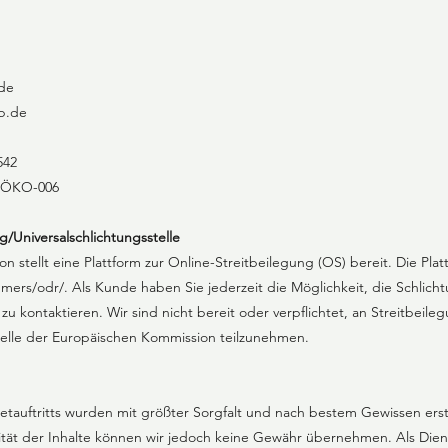
de
b.de
542
E-ÖKO-006
/Universal­schlichtungs­stelle​​
 stellt eine Plattform zur Online-Streitbeilegung (OS) bereit. Die Plat
umers/odr/.
Als Kunde haben Sie jederzeit die Möglichkeit, die Schlicht
 kontaktieren. Wir sind nicht bereit oder verpflichtet, an Streitbeile
telle der Europäischen Kommission teilzunehmen.
netauftritts wurden mit größter Sorgfalt und nach bestem Gewissen erstel
lität der Inhalte können wir jedoch keine Gewähr übernehmen. Als Dien