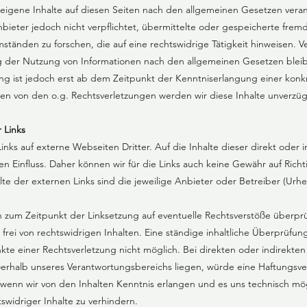
igene Inhalte auf diesen Seiten nach den allgemeinen Gesetzen verant
nbieter jedoch nicht verpflichtet, übermittelte oder gespeicherte frem
änden zu forschen, die auf eine rechtswidrige Tätigkeit hinweisen. Ve
 der Nutzung von Informationen nach den allgemeinen Gesetzen bleib
ng ist jedoch erst ab dem Zeitpunkt der Kenntniserlangung einer konk
n von den o.g. Rechtsverletzungen werden wir diese Inhalte unverzügl
 Links
nks auf externe Webseiten Dritter. Auf die Inhalte dieser direkt oder in
 Einfluss. Daher können wir für die Links auch keine Gewähr auf Richti
te der externen Links sind die jeweilige Anbieter oder Betreiber (Urhe
 zum Zeitpunkt der Linksetzung auf eventuelle Rechtsverstöße überpr
frei von rechtswidrigen Inhalten. Eine ständige inhaltliche Überprüfung
te einer Rechtsverletzung nicht möglich. Bei direkten oder indirekten
ßerhalb unseres Verantwortungsbereichs liegen, würde eine Haftungsver
 wenn wir von den Inhalten Kenntnis erlangen und es uns technisch m
swidriger Inhalte zu verhindern.