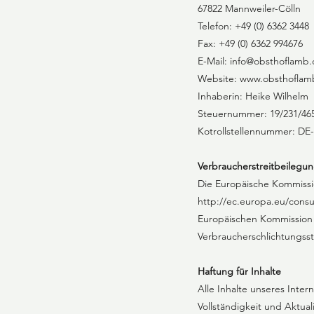
67822 Mannweiler-Cölln
Telefon: +49 (0) 6362 3448
Fax: +49 (0) 6362 994676
E-Mail:
info@obsthoflamb.
Website:
www.obsthoflam
Inhaberin: Heike Wilhelm
Steuernummer: 19/231/46
Kotrollstellennummer: D
Verbraucher­streit­beilegung
Die Europäische Kommission
http://ec.europa.eu/cons
Europäischen Kommission zu
Verbraucherschlichtungss
Haftung für Inhalte
Alle Inhalte unseres Inter
Vollständigkeit und Aktua