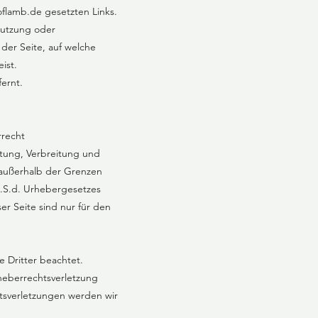
flamb.de
gesetzten Links.
 Nutzung oder
 der Seite, auf welche
ist.
ernt.
rrecht
itung, Verbreitung und
s außerhalb der Grenzen
i.S.d. Urhebergesetzes
r Seite sind nur für den
e Dritter beachtet.
rheberrechtsverletzung
tsverletzungen werden wir