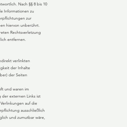
wortlich. Nach §§ 8 bis 10
de Informationen zu
rpflichtungen zur
en hiervon unberührt.
reten Rechtsverletzung
ich entfernen.
direkt verlinkten
gkeit der Inhalte
ber) der Seiten
üft und waren im
 der externen Links ist
 Verlinkungen auf die
pflichtung ausschließlich
öglich und zumutbar wäre,